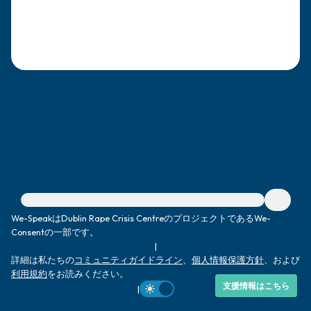
感じるもの4つ（目の前にあるもので触れ
るものは何ですか？）
聞こえるもの3つ
匂いを嗅ぐもの2つ
自分の好きなところ1つ。
最後に深呼吸をしましょう。
緊急の支援が必要な方は、{{resource}} をご訪問ください。
We-SpeakはDublin Rape Crisis CentreのプロジェクトであるWe-
Consentの一部です。
|
詳細は私たちの
コミュニティガイドライン
、
個人情報保護方針
、および
利用規約
をお読みください。
支援情報はこちら
|