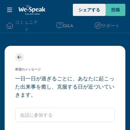
シェアする
投稿
コミュニテ
Q&A
サポート
ィ
座り心地の良い場所を見つけてください。
目を軽く閉じて、深呼吸を数回します。鼻
希望のメッセージ
から息を吸い（3つ数え）、口から息を吐
一日一日が過ぎるごとに、あなたに起こっ
た出来事を癒し、克服する日が近づいてい
きます（3つ数え）。さあ、目を開けて周
きます。
りを見回してください。以下のことを声に
出して言ってみてください。
見えるもの5つ（部屋の中と窓の外を見る
ことができます）