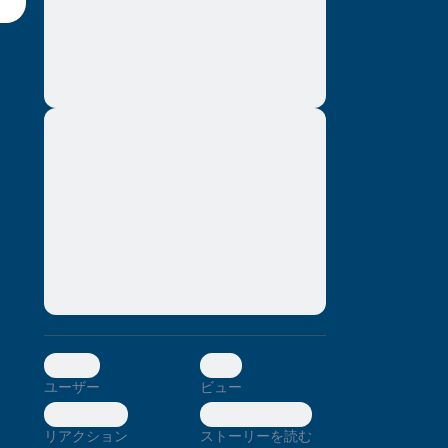
montes, nascetur ridiculus mus. Donec
quam felis, ultricies nec, pellentesque eu,
pretium quis, sem. Nulla consequat massa
quis enim. Donec pede justo, fringilla vel,
aliquet nec, vulputate
Lorem ipsum dolor sit amet, consectetuer
adipiscing elit. Aenean commodo ligula
。
eget dolor. Aenean massa. Cum sociis
natoque penatibus et magnis dis parturient
montes, nascetur ridiculus mus. Donec
quam felis, ultricies nec, pellentesque eu,
pretium quis, sem. Nulla consequat massa
quis enim. Donec pede justo, fringilla vel,
aliquet nec, vulputate
0
0
ユーザー
ビュー
0
0
リアクション
ストーリーを読む