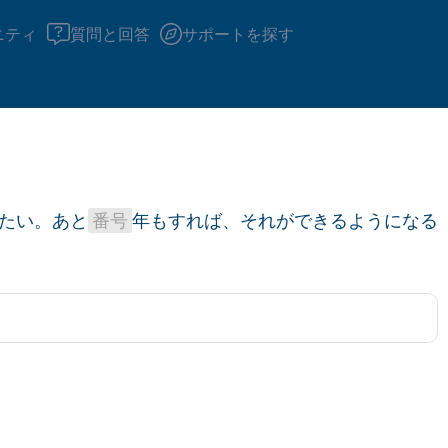
ニティ
質問と回答
サポートを探す
座り心地の良い場所を見つ
たい。あと
番号
年もすれば、それができるようになる
回します。鼻から息を吸い
え）。さあ、目を開けて周
して言ってみてください。
見えるもの5つ（部屋の中
感じるもの4つ（目の前に