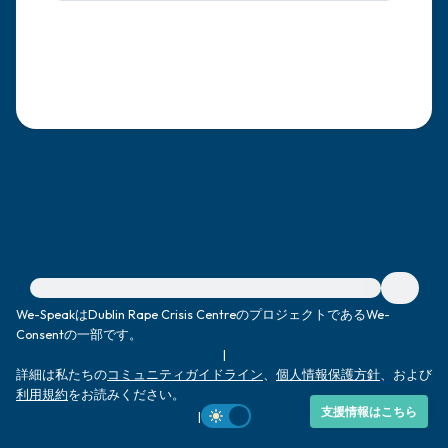
感じるもの4つ（目の前にあるもので触れ
るものは何ですか？）
聞こえるもの3つ
匂いを嗅ぐもの2つ
自分の好きなところ1つ。
最後に深呼吸をしましょう。
緊急の支援が必要な方は、{{resource}} をご訪問ください。
We-SpeakはDublin Rape Crisis CentreのプロジェクトであるWe-
Consentの一部です。
|
詳細は私たちの
コミュニティガイドライン
、
個人情報保護方針
、および
利用規約
をお読みください。
支援情報はこちら
|