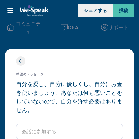
シェアする
投稿
コミュニテ
Q&A
サポート
ィ
座り心地の良い場所を見つけてください。
目を軽く閉じて、深呼吸を数回します。鼻
希望のメッセージ
から息を吸い（3つ数え）、口から息を吐
自分を愛し、自分に優しくし、自分にお金
を使いましょう。あなたは何も悪いことを
きます（3つ数え）。さあ、目を開けて周
していないので、自分を許す必要はありま
りを見回してください。以下のことを声に
せん。
出して言ってみてください。
見えるもの5つ（部屋の中と窓の外を見る
ことができます）