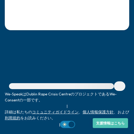
感じるもの4つ（目の前にあるもので触れ
るものは何ですか？）
聞こえるもの3つ
匂いを嗅ぐもの2つ
自分の好きなところ1つ。
最後に深呼吸をしましょう。
緊急の支援が必要な方は、{{resource}} をご訪問ください。
We-SpeakはDublin Rape Crisis CentreのプロジェクトであるWe-
Consentの一部です。
|
詳細は私たちの
コミュニティガイドライン
、
個人情報保護方針
、および
利用規約
をお読みください。
支援情報はこちら
|