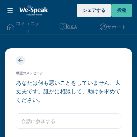
シェアする
投稿
コミュニテ
Q&A
サポート
ィ
座り心地の良い場所を見つけてください。
目を軽く閉じて、深呼吸を数回します。鼻
希望のメッセージ
から息を吸い（3つ数え）、口から息を吐
あなたは何も悪いことをしていません。大
丈夫です。誰かに相談して、助けを求めて
きます（3つ数え）。さあ、目を開けて周
ください。
りを見回してください。以下のことを声に
出して言ってみてください。
見えるもの5つ（部屋の中と窓の外を見る
ことができます）