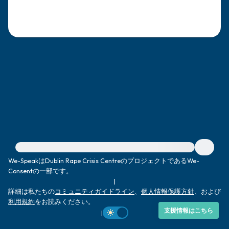
感じるもの4つ（目の前にあるもので触れ
るものは何ですか？）
聞こえるもの3つ
匂いを嗅ぐもの2つ
自分の好きなところ1つ。
最後に深呼吸をしましょう。
緊急の支援が必要な方は、{{resource}} をご訪問ください。
We-SpeakはDublin Rape Crisis CentreのプロジェクトであるWe-
Consentの一部です。
|
詳細は私たちの
コミュニティガイドライン
、
個人情報保護方針
、および
利用規約
をお読みください。
支援情報はこちら
|