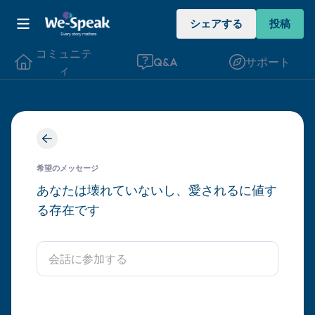
シェアする
投稿
コミュニテ
Q&A
サポート
ィ
座り心地の良い場所を見つけてください。
目を軽く閉じて、深呼吸を数回します。鼻
希望のメッセージ
から息を吸い（3つ数え）、口から息を吐
あなたは壊れていないし、愛されるに値す
る存在です
きます（3つ数え）。さあ、目を開けて周
りを見回してください。以下のことを声に
出して言ってみてください。
見えるもの5つ（部屋の中と窓の外を見る
ことができます）