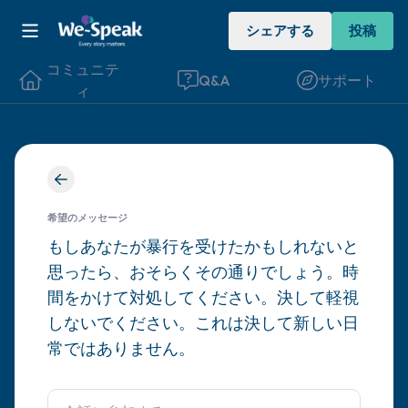
シェアする
投稿
コミュニテ
Q&A
サポート
ィ
座り心地の良い場所を見つけてください。
目を軽く閉じて、深呼吸を数回します。鼻
希望のメッセージ
から息を吸い（3つ数え）、口から息を吐
もしあなたが暴行を受けたかもしれないと
思ったら、おそらくその通りでしょう。時
きます（3つ数え）。さあ、目を開けて周
間をかけて対処してください。決して軽視
りを見回してください。以下のことを声に
しないでください。これは決して新しい日
出して言ってみてください。
常ではありません。
見えるもの5つ（部屋の中と窓の外を見る
ことができます）