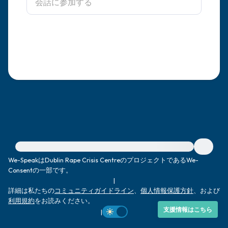
感じるもの4つ（目の前にあるもので触れ
るものは何ですか？）
聞こえるもの3つ
匂いを嗅ぐもの2つ
自分の好きなところ1つ。
最後に深呼吸をしましょう。
緊急の支援が必要な方は、{{resource}} をご訪問ください。
We-SpeakはDublin Rape Crisis CentreのプロジェクトであるWe-
Consentの一部です。
|
詳細は私たちの
コミュニティガイドライン
、
個人情報保護方針
、および
利用規約
をお読みください。
支援情報はこちら
|