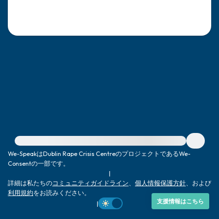
感じるもの4つ（目の前にあるもので触れ
るものは何ですか？）
聞こえるもの3つ
匂いを嗅ぐもの2つ
自分の好きなところ1つ。
最後に深呼吸をしましょう。
緊急の支援が必要な方は、{{resource}} をご訪問ください。
We-SpeakはDublin Rape Crisis CentreのプロジェクトであるWe-
Consentの一部です。
|
詳細は私たちの
コミュニティガイドライン
、
個人情報保護方針
、および
利用規約
をお読みください。
支援情報はこちら
|