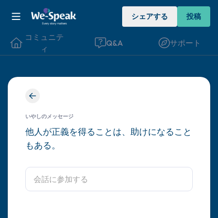
シェアする
投稿
コミュニテ
Q&A
サポート
ィ
座り心地の良い場所を見つけてください。
目を軽く閉じて、深呼吸を数回します。鼻
いやしのメッセージ
から息を吸い（3つ数え）、口から息を吐
他人が正義を得ることは、助けになること
もある。
きます（3つ数え）。さあ、目を開けて周
りを見回してください。以下のことを声に
出して言ってみてください。
見えるもの5つ（部屋の中と窓の外を見る
ことができます）