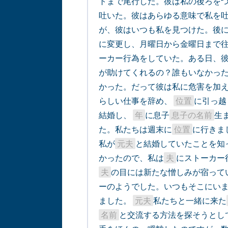
トまで尾行した。彼は私の後ろを
吐いた。彼はあらゆる意味で私を
が、彼はいつも私を見つけた。後
に変更し、月曜日から金曜日まで
ーカー行為をしていた。ある日、
が助けてくれるの？誰もいなかっ
かった。だって彼は私に危害を加
らしい仕事を辞め、 
位置
に引っ越
結婚し、 
年
に息子
息子の名前
生
た。私たちは週末に
位置
に行きま
私が
元夫
と結婚していたことを知
かったので、私は
夫
にストーカー
夫
の目には新たな憎しみが宿って
ーのようでした。いつもそこにい
ました。 
元夫
私たちと一緒に来た
名前
と交流する方法を探そうとし