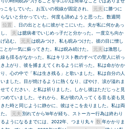
なりの時間睨みつけることを学ぶのは簡単なことではありませ
っこをしていた。お互いの視線が固定され、 
元夫
に勝つに
ならないと分かっていた。何度も諦めようと思った。数週間
 
位置
 、日の出とともに彼がそこにいた。夫が私に何かあっ
し、 
夫
は臆病者でいじめっ子だと分かった。一度立ち向か
げ込む。 
元夫
は睨みつけ、私も睨みつけた。彼の目に憎し
ことが一気に蘇ってきた。私は睨み続けた。 
元夫
は激怒し
視線も揺るがなかった。私はキリスト教のすべての聖人に祈っ
起き上がり、彼を捕まえてくれるように祈った。私は命がかか
祈り、心の中で「私は生き残る」と歌いました。私は自分の人
ていました。目が焼けるように熱くなり、ぼやけ、涙が溢れま
らせてください、と私は祈りました。しかし彼はただじっと見
見つめていました。それから、私が彼の入ってくる音も姿も見
てきた時と同じように静かに、彼はそこを去りました。私は両
た。 
元夫
別れてから16年が経ち、ストーカー行為は終わり
るようになるまでには、2022年、つまり丸々 
数
年かかりま