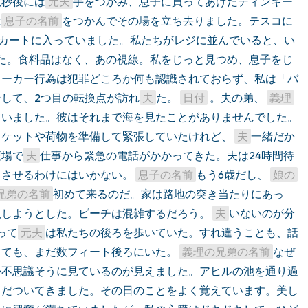
数秒後には
元夫
手をつかみ、息子に買ってあげたディンキー
は
息子の名前
をつかんでその場を立ち去りました。テスコに
カートに入っていました。私たちがレジに並んでいると、い
た。食料品はなく、あの視線。私をじっと見つめ、息子をじ
トーカー行為は犯罪どころか何も認識されておらず、私は「バ
して、2つ目の転換点が訪れ
夫
た。 
日付
 。夫の弟、 
義理
ていました。彼はそれまで海を見たことがありませんでした。
ケットや荷物を準備して緊張していたけれど、 
夫
一緒だか
壇場で
夫
仕事から緊急の電話がかかってきた。夫は24時間待
させるわけにはいかない。 
息子の名前
もう6歳だし、 
娘の
兄弟の名前
初めて来るのだ。家は路地の突き当たりにあっ
しようとした。ビーチは混雑するだろう。 
夫
いないのが分
って
元夫
は私たちの後ろを歩いていた。すれ違うことも、話
ても、まだ数フィート後ろにいた。 
義理の兄弟の名前
なぜ
か不思議そうに見ているのが見えました。アヒルの池を通り過
まだついてきました。その日のことをよく覚えています。美し