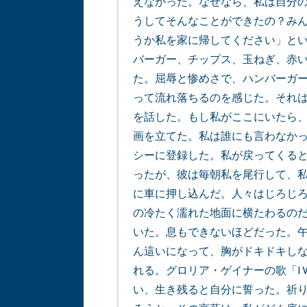
えなかった。なぜなら、私は自分
うしてそんなことができたの？み
うか私を家に帰してください」とい
バーガー、チップス、玉ねぎ、赤
た。屈辱と惨めさで、ハンバーガ
って流れ落ちるのを感じた。それ
を話した。もし私がここにいたら
画を立てた。私は誰にも言わなか
シーに登録した。私が戻ってくる
ったが、彼は毎朝私を尾行して、
に車に押し込んだ。人々はじろじ
の冷たく濡れた地面に横たわるの
いた。息もできないほどだった。午
ん這いになって、胸がドキドキし
れる。グロリア・ゲイナーの歌「I Wi
い、生き残ると自分に誓った。祈り「T