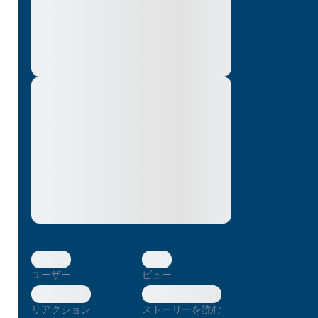
montes, nascetur ridiculus mus. Donec
quam felis, ultricies nec, pellentesque eu,
pretium quis, sem. Nulla consequat massa
quis enim. Donec pede justo, fringilla vel,
aliquet nec, vulputate
Lorem ipsum dolor sit amet, consectetuer
adipiscing elit. Aenean commodo ligula
eget dolor. Aenean massa. Cum sociis
。
natoque penatibus et magnis dis parturient
montes, nascetur ridiculus mus. Donec
quam felis, ultricies nec, pellentesque eu,
pretium quis, sem. Nulla consequat massa
quis enim. Donec pede justo, fringilla vel,
aliquet nec, vulputate
0
0
ユーザー
ビュー
0
0
リアクション
ストーリーを読む