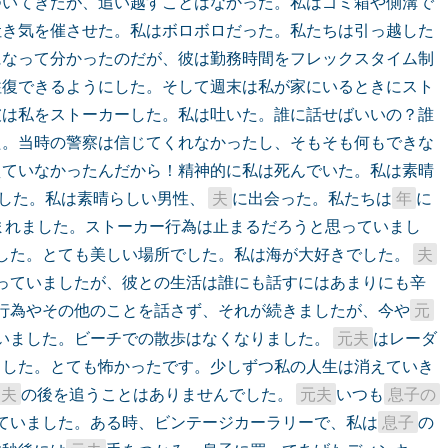
ついてきたが、追い越すことはなかった。私はゴミ箱や側溝で
吐き気を催させた。私はボロボロだった。私たちは引っ越した
になって分かったのだが、彼は勤務時間をフレックスタイム制
往復できるようにした。そして週末は私が家にいるときにスト
彼は私をストーカーした。私は吐いた。誰に話せばいいの？誰
た。当時の警察は信じてくれなかったし、そもそも何もできな
えていなかったんだから！精神的に私は死んでいた。私は素晴
した。私は素晴らしい男性、 
夫
に出会った。私たちは
年
に
まれました。ストーカー行為は止まるだろうと思っていまし
した。とても美しい場所でした。私は海が大好きでした。 
夫
っていましたが、彼との生活は誰にも話すにはあまりにも辛
行為やその他のことを話さず、それが続きましたが、今や
元
いました。ビーチでの散歩はなくなりました。 
元夫
はレーダ
ました。とても怖かったです。少しずつ私の人生は消えていき
夫
の後を追うことはありませんでした。 
元夫
いつも
息子の
ていました。ある時、ビンテージカーラリーで、私は
息子
の