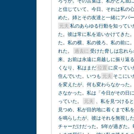
ろうか。その言葉は、私がどん底
と信じていて、今日、それは私の
元夫
私のあらゆる行動を知ってい
た。彼は常に私を追いかけてきた
た。私の横、私の後ろ、私の前に
れた。 
過去に
受けた脅しは忘れら
来、お前は永遠に肩越しに振り返
くなり、私はまだ
位置
に戻ってい
住んでいた。いつも
元夫
そこにい
を変えたが、何も変わらなかった
さなかった。私は「今日がその日
っていた。 
元夫
 、私を見つける
見つめ、私が目的地に着くまで私
を鳴らしたが、彼はそれを無視し
チャーだけだった。5年が過ぎた。