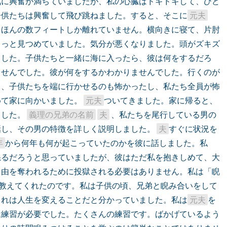
気に興奮が満ちていましたが、私の心臓はドキドキして、ひど
子供たちは興奮して飛び跳ねました。すると、そこに
元夫
。ほんの数フィートしか離れていません。横向きに寝て、片肘
じっと見つめていました。気分が悪くなりました。頭がズキズ
ました。子供たちと一緒に海に入ったら、彼は何をするだろ
ませんでした。彼が何をするかわかりませんでした。行くのが
し、子供たちを端に行かせるのも怖かったし、私たち全員が怖
て家に向かいました。 
元夫
ついてきました。家に帰ると、
した。 
義理の兄弟の名前
夫
 、私たちを尾行している男の
し、その男の特徴を詳しく説明しました。 
夫
すぐに状況を
年
から何年も何が起こっていたのかを彼に話しました。私
怒るだろうと思っていましたが、彼はただ私を抱きしめて、大
自由を奪われるために投獄される必要はありません。私は「睨
教えてくれたのです。私は子供の頃、兄弟と睨み合いをして
これは人生を変えることだと分かっていました。私は
元夫
を
は練習が必要でした。たくさんの練習です。ばかげているよう