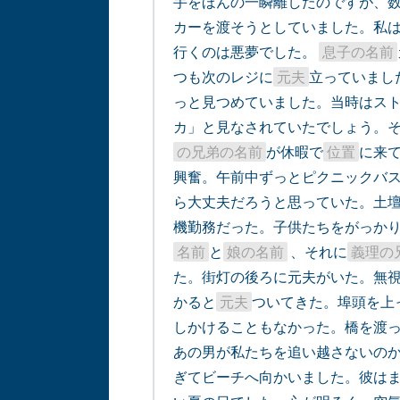
手をほんの一瞬離したのですが、
カーを渡そうとしていました。私
行くのは悪夢でした。 
息子の名前
つも次のレジに
元夫
立っていまし
っと見つめていました。当時はス
カ」と見なされていたでしょう。そ
の兄弟の名前
が休暇で
位置
に来
興奮。午前中ずっとピクニックバス
ら大丈夫だろうと思っていた。土
機勤務だった。子供たちをがっかり
名前
と
娘の名前
 、それに
義理の
た。街灯の後ろに元夫がいた。無視
かると
元夫
ついてきた。埠頭を上
しかけることもなかった。橋を渡っ
あの男が私たちを追い越さないの
ぎてビーチへ向かいました。彼は