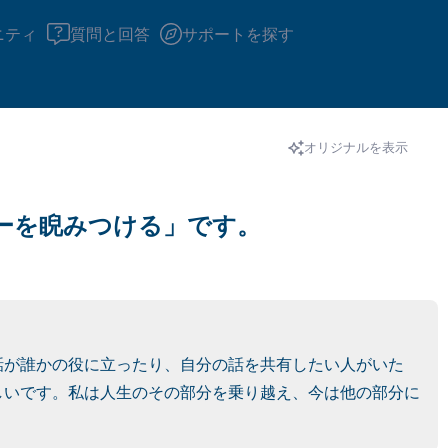
ニティ
質問と回答
サポートを探す
🇮🇪
オリジナルを表示
ーを睨みつける」です。
座り心地の良い場所を見つ
回します。鼻から息を吸い
え）。さあ、目を開けて周
して言ってみてください。
話が誰かの役に立ったり、自分の話を共有したい人がいた
見えるもの5つ（部屋の中
しいです。私は人生のその部分を乗り越え、今は他の部分に
感じるもの4つ（目の前に