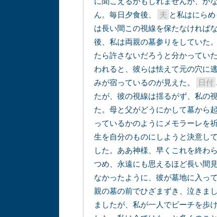
に聞こえるかもしれませんが、か
ん。毎日夕食後、 
夫
と私はにらめ
は長い間この視線を保たなければ
後、私は両親の墓参りをしていた。
たら許さないだろうと分かっていた
われると、彼らは怯えて元の穴に逃
みが宿っているのが見えた。 
日付
たが、彼の視線は揺るがず、私の
た。母と父がどうにかして墓から
っているかのようにメモラーレを
生を自分のものにしようと決意し
した。ああ神様、早くこれを終わ
つめ、永遠にも思えるほど長い間
なかったように、彼が墓地に入っ
親の墓の前でひざまずき、泣きまし
ましたが、私が一人でビーチを歩け