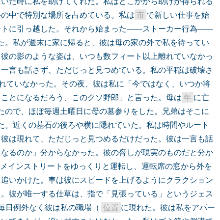
にいた時に私を助けてくれた。私はどこかから助けが得られる
心の中で特別な場所を占めている。私は
市
で新しい仕事を始
めた。姉とその友達と一緒にアパートに引っ越した。それから始まった――ストーカー行為―― 
た。私が週末に家に帰ると、彼は母の家の外で私を待ってい
。彼の影のような姿は、いつも数フィート以上離れていなかっ
。一言も話さず、ただじっと見つめている。私の平穏は破壊さ
れていなかった。その夜、彼は私に「今ではなく、いつか将
ることになるだろう、このクソ野郎」と言った。母は
年
に亡
たので、ほぼ毎週土曜日に母の墓参りをした。兄弟はそこに
た。近くの墓石の後ろや横に隠れていた。私は時間やルート
。彼は現れて、ただじっと見つめるだけだった。彼は一言も話
になるのか」分からなかった。彼の脅しが現実のものだと分か
とメインストリートをゆっくりと運転し、運転席の窓から外を
を追いかけた。車は彼にスピードを上げるようにクラクション
た。彼が唯一する仕草は、指で「見張っている」というジェス
毎日例外なく彼は私の職場（ 
位置
に現れた。彼は私をアパー