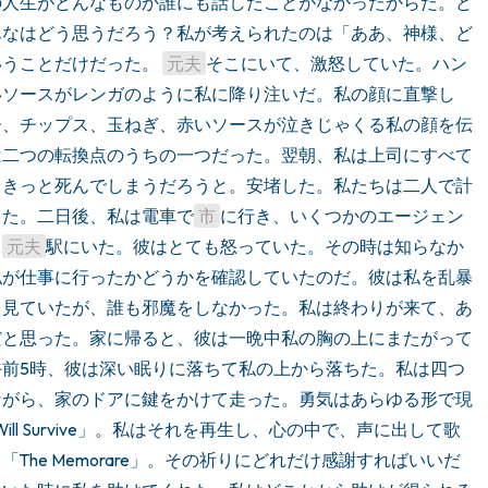
の人生がどんなものか誰にも話したことがなかったからだ。ど
んなはどう思うだろう？私が考えられたのは「ああ、神様、ど
うことだけだった。 
元夫
そこにいて、激怒していた。ハン
いソースがレンガのように私に降り注いだ。私の顔に直撃し
ー、チップス、玉ねぎ、赤いソースが泣きじゃくる私の顔を伝
は二つの転換点のうちの一つだった。翌朝、私は上司にすべて
、きっと死んでしまうだろうと。安堵した。私たちは二人で計
った。二日後、私は電車で
市
に行き、いくつかのエージェン
と
元夫
駅にいた。彼はとても怒っていた。その時は知らなか
私が仕事に行ったかどうかを確認していたのだ。彼は私を乱暴
ろ見ていたが、誰も邪魔をしなかった。私は終わりが来て、あ
だと思った。家に帰ると、彼は一晩中私の胸の上にまたがって
前5時、彼は深い眠りに落ちて私の上から落ちた。私は四つ
ながら、家のドアに鍵をかけて走った。勇気はあらゆる形で現
ll Survive」。私はそれを再生し、心の中で、声に出して歌
he Memorare」。その祈りにどれだけ感謝すればいいだ