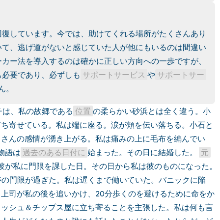
聞こえるもの3つ
回復しています。今では、助けてくれる場所がたくさんあり
匂いを嗅ぐもの2つ
いて、逃げ道がないと感じていた人が他にもいるのは間違い
自分の好きなところ1つ。
ーカー法を導入するのは確かに正しい方向への一歩ですが、
も必要であり、必ずしも
サポートサービス
や
サポートサー
最後に深呼吸をしましょう
ん。
チは、私の故郷である
位置
の柔らかい砂浜とは全く違う。小
打ち寄せている。私は端に座る。涙が頬を伝い落ちる。小石と
くさんの感情が湧き上がる。私は痛みの上に毛布を編んでい
物語は
過去のある日付に
始まった。その日に結婚した。 
元
彼が私に門限を課した日。その日から私は彼のものになった。
時の門限が過ぎた。私は遅くまで働いていた。パニックに陥
上司が私の後を追いかけ、20分歩くのを避けるために命をか
ィッシュ＆チップス屋に立ち寄ることを主張した。私は何も言