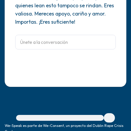
quienes lean esto tampoco se rindan. Eres
dentro de la habitación y por la ventana)
valiosa. Mereces apoyo, cariño y amor.
Importas. ¡Eres suficiente!
4 – cosas que puedes sentir (¿qué hay
frente a ti que puedas tocar?)
3 – cosas que puedes oír
2 – cosas que puedes oler
1 – cosa que te gusta de ti mismo.
Respira hondo para terminar.
Para obtener ayuda inmediata, visite {{resource}}
We-Speak es parte de We-Consent, un proyecto del Dublin Rape Crisis