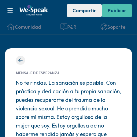
Compartir
Publicar
Comunidad
P&R
Soporte
Encuentra un lugar cómodo para sentarte.
Cierra los ojos suavemente y respira
MENSAJE DE ESPERANZA
profundamente un par de veces: inhala por
No te rindas. La sanación es posible. Con
práctica y dedicación a tu propia sanación,
la nariz (cuenta hasta 3), exhala por la
puedes recuperarte del trauma de la
boca (cuenta hasta 3). Ahora abre los ojos
violencia sexual. He aprendido mucho
y mira a tu alrededor. Nombra lo siguiente
sobre mí misma. Estoy orgullosa de la
en voz alta:
mujer que soy. Estoy orgullosa de no
haberme rendido jamás y espero que
5 – cosas que puedes ver (puedes mirar