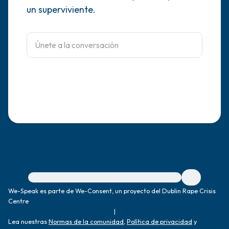
un superviviente.
dentro de la habitación y por la ventana)
4 – cosas que puedes sentir (¿qué hay
frente a ti que puedas tocar?)
3 – cosas que puedes oír
2 – cosas que puedes oler
1 – cosa que te gusta de ti mismo.
Respira hondo para terminar.
Para obtener ayuda inmediata, visite {{resource}}
We-Speak es parte de We-Consent, un proyecto del Dublin Rape Crisis
Centre
|
Lea nuestras
Normas de la comunidad
,
Política de privacidad
y