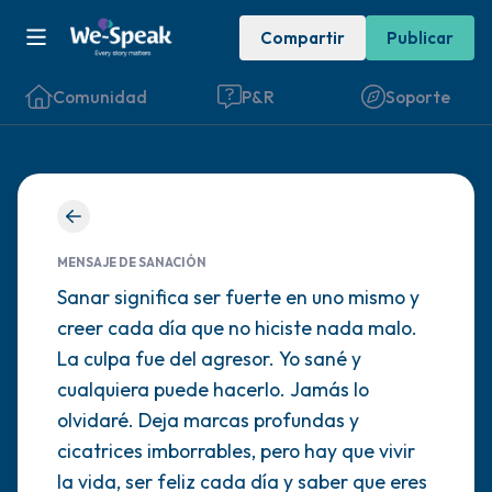
Compartir
Publicar
Comunidad
P&R
Soporte
Encuentra un lugar cómodo para sentarte.
Cierra los ojos suavemente y respira
MENSAJE DE SANACIÓN
profundamente un par de veces: inhala por
Sanar significa ser fuerte en uno mismo y
creer cada día que no hiciste nada malo.
la nariz (cuenta hasta 3), exhala por la
La culpa fue del agresor. Yo sané y
boca (cuenta hasta 3). Ahora abre los ojos
cualquiera puede hacerlo. Jamás lo
y mira a tu alrededor. Nombra lo siguiente
olvidaré. Deja marcas profundas y
en voz alta:
cicatrices imborrables, pero hay que vivir
la vida, ser feliz cada día y saber que eres
5 – cosas que puedes ver (puedes mirar