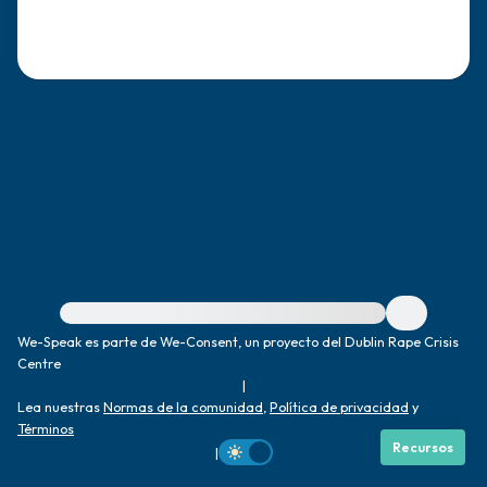
dentro de la habitación y por la ventana)
4 – cosas que puedes sentir (¿qué hay
frente a ti que puedas tocar?)
3 – cosas que puedes oír
2 – cosas que puedes oler
1 – cosa que te gusta de ti mismo.
Para obtener ayuda inmediata, visite {{resource}}
Respira hondo para terminar.
We-Speak es parte de We-Consent, un proyecto del Dublin Rape Crisis
Centre
|
Lea nuestras
Normas de la comunidad
,
Política de privacidad
y
Términos
Recursos
|