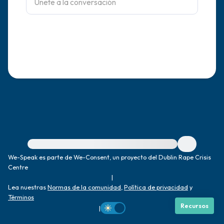
dentro de la habitación y por la ventana)
4 – cosas que puedes sentir (¿qué hay
frente a ti que puedas tocar?)
3 – cosas que puedes oír
2 – cosas que puedes oler
1 – cosa que te gusta de ti mismo.
Para obtener ayuda inmediata, visite {{resource}}
Respira hondo para terminar.
We-Speak es parte de We-Consent, un proyecto del Dublin Rape Crisis
Centre
|
Lea nuestras
Normas de la comunidad
,
Política de privacidad
y
Términos
Recursos
|