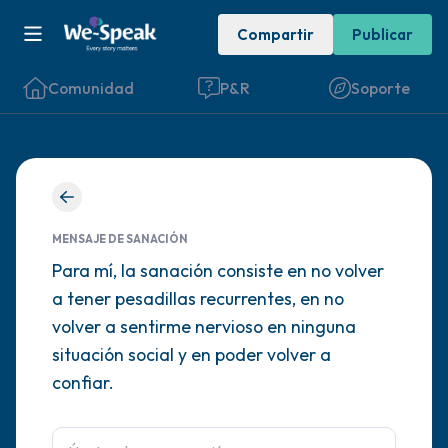
Compartir
Publicar
Comunidad
P&R
Soporte
Encuentra un lugar cómodo para sentarte.
Cierra los ojos suavemente y respira
MENSAJE DE SANACIÓN
profundamente un par de veces: inhala por
Para mí, la sanación consiste en no volver
a tener pesadillas recurrentes, en no
la nariz (cuenta hasta 3), exhala por la
volver a sentirme nervioso en ninguna
boca (cuenta hasta 3). Ahora abre los ojos
situación social y en poder volver a
y mira a tu alrededor. Nombra lo siguiente
confiar.
en voz alta:
5 – cosas que puedes ver (puedes mirar