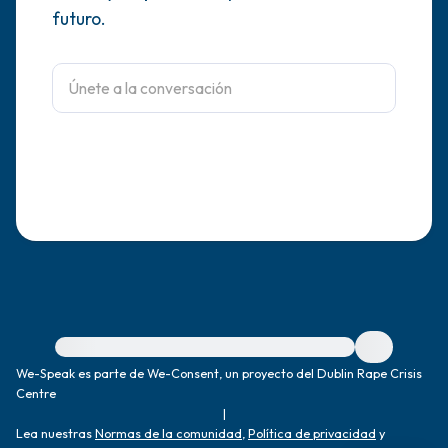
futuro.
dentro de la habitación y por la ventana)
4 – cosas que puedes sentir (¿qué hay
frente a ti que puedas tocar?)
3 – cosas que puedes oír
2 – cosas que puedes oler
1 – cosa que te gusta de ti mismo.
Respira hondo para terminar.
Para obtener ayuda inmediata, visite {{resource}}
We-Speak es parte de We-Consent, un proyecto del Dublin Rape Crisis
Centre
|
Lea nuestras
Normas de la comunidad
,
Política de privacidad
y