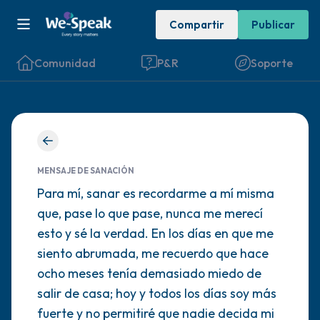
Compartir
Publicar
Comunidad
P&R
Soporte
Encuentra un lugar cómodo para sentarte.
Cierra los ojos suavemente y respira
MENSAJE DE SANACIÓN
profundamente un par de veces: inhala por
Para mí, sanar es recordarme a mí misma
que, pase lo que pase, nunca me merecí
la nariz (cuenta hasta 3), exhala por la
esto y sé la verdad. En los días en que me
boca (cuenta hasta 3). Ahora abre los ojos
siento abrumada, me recuerdo que hace
y mira a tu alrededor. Nombra lo siguiente
ocho meses tenía demasiado miedo de
en voz alta:
salir de casa; hoy y todos los días soy más
fuerte y no permitiré que nadie decida mi
5 – cosas que puedes ver (puedes mirar