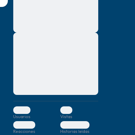
montes, nascetur ridiculus mus. Donec
quam felis, ultricies nec, pellentesque eu,
pretium quis, sem. Nulla consequat massa
quis enim. Donec pede justo, fringilla vel,
aliquet nec, vulputate
Lorem ipsum dolor sit amet, consectetuer
mismo.
adipiscing elit. Aenean commodo ligula
eget dolor. Aenean massa. Cum sociis
r.
natoque penatibus et magnis dis parturient
montes, nascetur ridiculus mus. Donec
quam felis, ultricies nec, pellentesque eu,
pretium quis, sem. Nulla consequat massa
quis enim. Donec pede justo, fringilla vel,
aliquet nec, vulputate
0
0
Usuarios
Vistas
0
0
Reacciones
Historias leídas