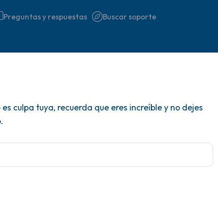
Preguntas y respuestas
Buscar soporte
Encuentra un lugar cómodo 
 es culpa tuya, recuerda que eres increíble y no dejes
respira profundamente un pa
.
hasta 3), exhala por la boca
a tu alrededor. Nombra lo si
5 – cosas que puedes ver (p
ventana)
4 – cosas que puedes sentir