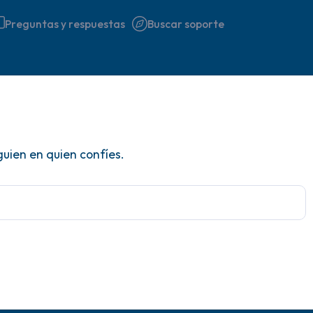
Preguntas y respuestas
Buscar soporte
Encuentra un lugar cómodo 
guien en quien confíes.
respira profundamente un pa
hasta 3), exhala por la boca
a tu alrededor. Nombra lo si
5 – cosas que puedes ver (p
ventana)
4 – cosas que puedes sentir