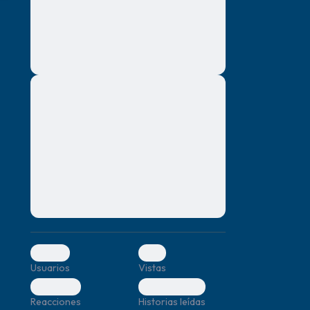
montes, nascetur ridiculus mus. Donec
quam felis, ultricies nec, pellentesque eu,
pretium quis, sem. Nulla consequat massa
quis enim. Donec pede justo, fringilla vel,
aliquet nec, vulputate
Lorem ipsum dolor sit amet, consectetuer
mismo.
adipiscing elit. Aenean commodo ligula
eget dolor. Aenean massa. Cum sociis
r.
natoque penatibus et magnis dis parturient
montes, nascetur ridiculus mus. Donec
quam felis, ultricies nec, pellentesque eu,
pretium quis, sem. Nulla consequat massa
quis enim. Donec pede justo, fringilla vel,
aliquet nec, vulputate
0
0
Usuarios
Vistas
0
0
Reacciones
Historias leídas