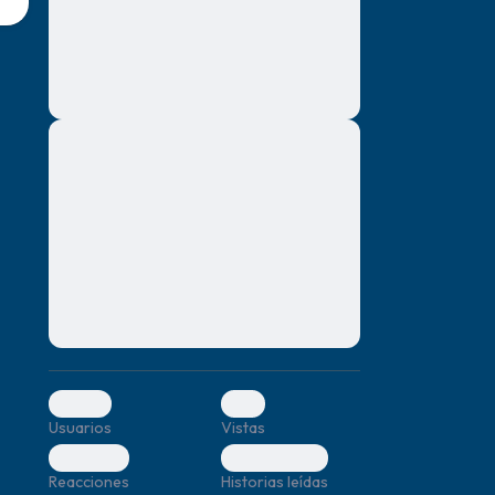
montes, nascetur ridiculus mus. Donec
quam felis, ultricies nec, pellentesque eu,
pretium quis, sem. Nulla consequat massa
quis enim. Donec pede justo, fringilla vel,
aliquet nec, vulputate
Lorem ipsum dolor sit amet, consectetuer
mismo.
adipiscing elit. Aenean commodo ligula
eget dolor. Aenean massa. Cum sociis
r.
natoque penatibus et magnis dis parturient
montes, nascetur ridiculus mus. Donec
quam felis, ultricies nec, pellentesque eu,
pretium quis, sem. Nulla consequat massa
quis enim. Donec pede justo, fringilla vel,
aliquet nec, vulputate
0
0
Usuarios
Vistas
0
0
Reacciones
Historias leídas