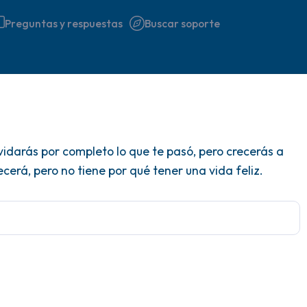
Preguntas y respuestas
Buscar soporte
Encuentra un lugar cómodo 
idarás por completo lo que te pasó, pero crecerás a
respira profundamente un pa
erá, pero no tiene por qué tener una vida feliz.
hasta 3), exhala por la boca
a tu alrededor. Nombra lo si
5 – cosas que puedes ver (p
ventana)
4 – cosas que puedes sentir