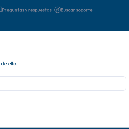
Preguntas y respuestas
Buscar soporte
Encuentra un lugar cómodo 
de ello.
respira profundamente un pa
hasta 3), exhala por la boca
a tu alrededor. Nombra lo si
5 – cosas que puedes ver (p
ventana)
4 – cosas que puedes sentir