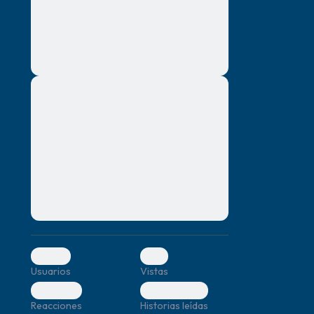
montes, nascetur ridiculus mus. Donec
quam felis, ultricies nec, pellentesque eu,
pretium quis, sem. Nulla consequat massa
quis enim. Donec pede justo, fringilla vel,
aliquet nec, vulputate
Lorem ipsum dolor sit amet, consectetuer
mismo.
adipiscing elit. Aenean commodo ligula
eget dolor. Aenean massa. Cum sociis
r.
natoque penatibus et magnis dis parturient
montes, nascetur ridiculus mus. Donec
quam felis, ultricies nec, pellentesque eu,
pretium quis, sem. Nulla consequat massa
quis enim. Donec pede justo, fringilla vel,
aliquet nec, vulputate
0
0
Usuarios
Vistas
0
0
Reacciones
Historias leídas