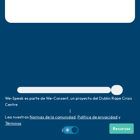
dentro de la habitación y por la ventana)
4 – cosas que puedes sentir (¿qué hay
frente a ti que puedas tocar?)
3 – cosas que puedes oír
2 – cosas que puedes oler
1 – cosa que te gusta de ti mismo.
Para obtener ayuda inmediata, visite {{resource}}
Respira hondo para terminar.
We-Speak es parte de We-Consent, un proyecto del Dublin Rape Crisis
Centre
|
Lea nuestras
Normas de la comunidad
,
Política de privacidad
y
Términos
Recursos
|