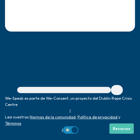
dentro de la habitación y por la ventana)
4 – cosas que puedes sentir (¿qué hay
frente a ti que puedas tocar?)
3 – cosas que puedes oír
2 – cosas que puedes oler
1 – cosa que te gusta de ti mismo.
Para obtener ayuda inmediata, visite {{resource}}
Respira hondo para terminar.
We-Speak es parte de We-Consent, un proyecto del Dublin Rape Crisis
Centre
|
Lea nuestras
Normas de la comunidad
,
Política de privacidad
y
Términos
Recursos
|