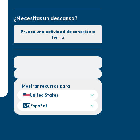
¿Necesitas un descanso?
Prueba una actividad de conexión a
tierra
Para obtener ayuda inmediata, visite
{{resource}}
Mostrar recursos para
United States
Español