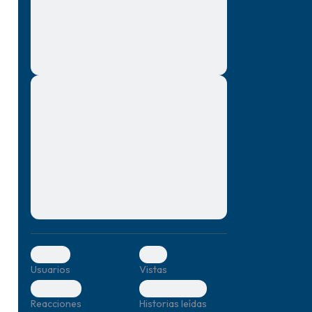
montes, nascetur ridiculus mus. Donec
quam felis, ultricies nec, pellentesque eu,
pretium quis, sem. Nulla consequat massa
quis enim. Donec pede justo, fringilla vel,
aliquet nec, vulputate
Lorem ipsum dolor sit amet, consectetuer
mismo.
adipiscing elit. Aenean commodo ligula
eget dolor. Aenean massa. Cum sociis
r.
natoque penatibus et magnis dis parturient
montes, nascetur ridiculus mus. Donec
quam felis, ultricies nec, pellentesque eu,
pretium quis, sem. Nulla consequat massa
quis enim. Donec pede justo, fringilla vel,
aliquet nec, vulputate
0
0
Usuarios
Vistas
0
0
Reacciones
Historias leídas