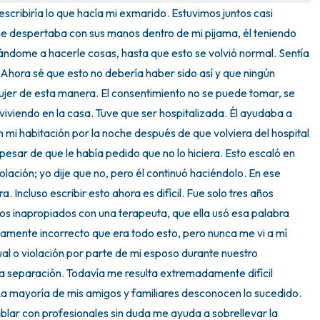
Tocamientos inapropiados es como describiría lo que hacía mi exmarido. Estuvimos juntos casi 
3 – cosas que puedes oír
e despertaba con sus manos dentro de mi pijama, él teniendo 
ándome a hacerle cosas, hasta que esto se volvió normal. Sentía 
2 – cosas que puedes oler
Ahora sé que esto no debería haber sido así y que ningún 
jer de esta manera. El consentimiento no se puede tomar, se 
1 – cosa que te gusta de ti 
iviendo en la casa. Tuve que ser hospitalizada. Él ayudaba a 
en mi habitación por la noche después de que volviera del hospital 
Respira hondo para termina
 pesar de que le había pedido que no lo hiciera. Esto escaló en 
lación; yo dije que no, pero él continuó haciéndolo. En ese 
Incluso escribir esto ahora es difícil. Fue solo tres años 
os inapropiados con una terapeuta, que ella usó esa palabra 
amente incorrecto que era todo esto, pero nunca me vi a mí 
l o violación por parte de mi esposo durante nuestro 
a separación. Todavía me resulta extremadamente difícil 
La mayoría de mis amigos y familiares desconocen lo sucedido. 
ablar con profesionales sin duda me ayuda a sobrellevar la 