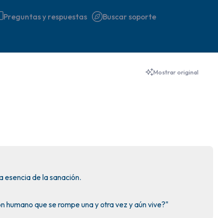
Preguntas y respuestas
Buscar soporte
🇮🇪
Mostrar original
Encuentra un lugar cómodo 
respira profundamente un pa
hasta 3), exhala por la boca
a tu alrededor. Nombra lo si
5 – cosas que puedes ver (p
 esencia de la sanación.

ventana)
n humano que se rompe una y otra vez y aún vive?"
4 – cosas que puedes sentir