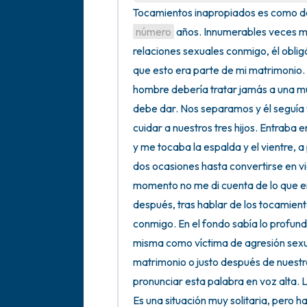
número
 años. Innumerables veces m
relaciones sexuales conmigo, él oblig
que esto era parte de mi matrimonio. 
hombre debería tratar jamás a una mu
debe dar. Nos separamos y él seguía v
cuidar a nuestros tres hijos. Entraba 
y me tocaba la espalda y el vientre, a
dos ocasiones hasta convertirse en vio
momento no me di cuenta de lo que era. 
después, tras hablar de los tocamient
conmigo. En el fondo sabía lo profund
misma como víctima de agresión sexua
matrimonio o justo después de nuestr
pronunciar esta palabra en voz alta. 
Es una situación muy solitaria, pero h