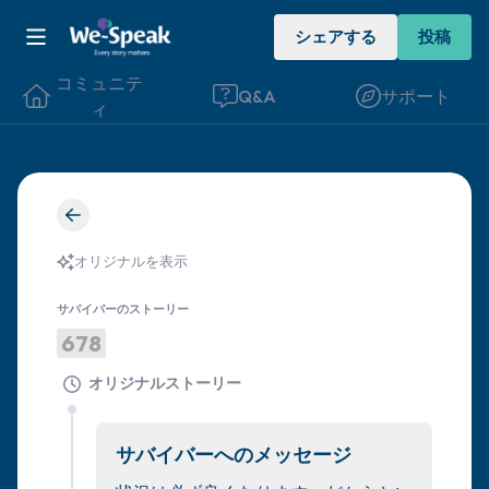
シェアする
投稿
コミュニテ
Q&A
サポート
ィ
🇩🇪
座り心地の良い場所を見つけてください。
オリジナルを表示
目を軽く閉じて、深呼吸を数回します。鼻
から息を吸い（3つ数え）、口から息を吐
サバイバーのストーリー
678
きます（3つ数え）。さあ、目を開けて周
りを見回してください。以下のことを声に
オリジナルストーリー
出して言ってみてください。
サバイバーへのメッセージ
見えるもの5つ（部屋の中と窓の外を見る