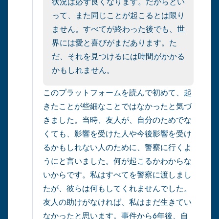
状況は必ず良くなります。だからとい
ことができます）
って、また同じことが起こるとは限り
ません。すべてが終わった後でも、世
感じるもの4つ（目の前にあるもので触れ
界には愛と喜びがまだあります。た
るものは何ですか？）
だ、それを見つけるには時間がかかる
かもしれません。
聞こえるもの3つ
このプラットフォームを読んで初めて、起
匂いを嗅ぐもの2つ
きたことが些細なことではなかったと気づ
自分の好きなところ1つ。
きました。当時、友人が、自分のためでな
くても、影響を受けた人や今後影響を受け
最後に深呼吸をしましょう。
るかもしれない人のために、警察に行くよ
うにと言いました。何が起こるかわからな
いからです。私はすべてを警察に渡しまし
たが、彼らは何もしてくれませんでした。
友人の助けがなければ、私はまだ生きてい
なかったと思います。事件から6年後、自