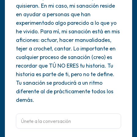
quisieran. En mi caso, mi sanación reside
dentro de la habitación y por la ventana)
en ayudar a personas que han
experimentado algo parecido a lo que yo
4 – cosas que puedes sentir (¿qué hay
he vivido. Para mí, mi sanación está en mis
frente a ti que puedas tocar?)
aficiones: actuar, hacer manualidades,
tejer a crochet, cantar. Lo importante en
3 – cosas que puedes oír
cualquier proceso de sanación (creo) es
2 – cosas que puedes oler
recordar que TÚ NO ERES tu historia. Tu
historia es parte de ti, pero no te define.
1 – cosa que te gusta de ti mismo.
Tu sanación se producirá a un ritmo
diferente al de prácticamente todos los
Respira hondo para terminar.
demás.