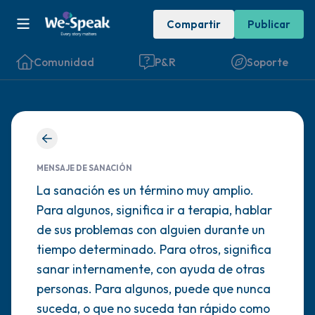
Compartir
Publicar
Comunidad
P&R
Soporte
Encuentra un lugar cómodo para sentarte.
Cierra los ojos suavemente y respira
MENSAJE DE SANACIÓN
La sanación es un término muy amplio.
profundamente un par de veces: inhala por
Para algunos, significa ir a terapia, hablar
la nariz (cuenta hasta 3), exhala por la
de sus problemas con alguien durante un
boca (cuenta hasta 3). Ahora abre los ojos
tiempo determinado. Para otros, significa
y mira a tu alrededor. Nombra lo siguiente
sanar internamente, con ayuda de otras
en voz alta:
personas. Para algunos, puede que nunca
suceda, o que no suceda tan rápido como
5 – cosas que puedes ver (puedes mirar