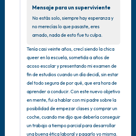
5 – cosas que puedes ver (puedes mirar
Mensaje para un superviviente
dentro de la habitación y por la ventana)
No estás solo, siempre hay esperanza y 
no merecías lo que pasaste, eres 
4 – cosas que puedes sentir (¿qué hay
amado, nada de esto fue tu culpa.
frente a ti que puedas tocar?)
Tenía casi veinte años, crecí siendo la chica 
3 – cosas que puedes oír
queer en la escuela, sometida a años de 
acoso escolar y presentando mi examen de 
2 – cosas que puedes oler
fin de estudios cuando un día decidí, sin estar 
del todo segura de por qué, que era hora de 
1 – cosa que te gusta de ti mismo.
aprender a conducir. Con este nuevo objetivo 
Respira hondo para terminar.
en mente, fui a hablar con mi padre sobre la 
posibilidad de empezar clases y comprar un 
coche, cuando me dijo que debería conseguir 
un trabajo a tiempo parcial para desarrollar 
una buena ética laboral y pagarlo yo misma. 